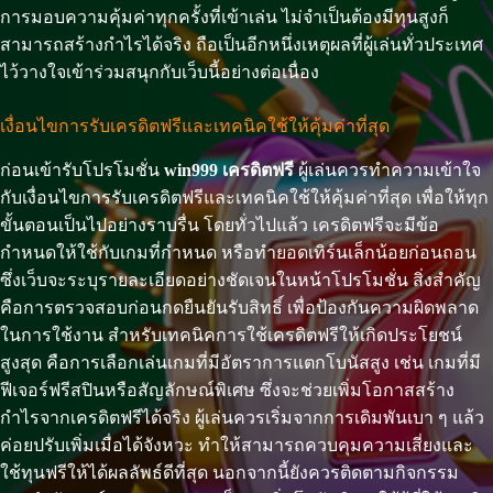
การมอบความคุ้มค่าทุกครั้งที่เข้าเล่น ไม่จำเป็นต้องมีทุนสูงก็
สามารถสร้างกำไรได้จริง ถือเป็นอีกหนึ่งเหตุผลที่ผู้เล่นทั่วประเทศ
ไว้วางใจเข้าร่วมสนุกกับเว็บนี้อย่างต่อเนื่อง
เงื่อนไขการรับเครดิตฟรีและเทคนิคใช้ให้คุ้มค่าที่สุด
ก่อนเข้ารับโปรโมชั่น
win999 เครดิตฟรี
ผู้เล่นควรทำความเข้าใจ
กับเงื่อนไขการรับเครดิตฟรีและเทคนิคใช้ให้คุ้มค่าที่สุด เพื่อให้ทุก
ขั้นตอนเป็นไปอย่างราบรื่น โดยทั่วไปแล้ว เครดิตฟรีจะมีข้อ
กำหนดให้ใช้กับเกมที่กำหนด หรือทำยอดเทิร์นเล็กน้อยก่อนถอน
ซึ่งเว็บจะระบุรายละเอียดอย่างชัดเจนในหน้าโปรโมชั่น สิ่งสำคัญ
คือการตรวจสอบก่อนกดยืนยันรับสิทธิ์ เพื่อป้องกันความผิดพลาด
ในการใช้งาน สำหรับเทคนิคการใช้เครดิตฟรีให้เกิดประโยชน์
สูงสุด คือการเลือกเล่นเกมที่มีอัตราการแตกโบนัสสูง เช่น เกมที่มี
ฟีเจอร์ฟรีสปินหรือสัญลักษณ์พิเศษ ซึ่งจะช่วยเพิ่มโอกาสสร้าง
กำไรจากเครดิตฟรีได้จริง ผู้เล่นควรเริ่มจากการเดิมพันเบา ๆ แล้ว
ค่อยปรับเพิ่มเมื่อได้จังหวะ ทำให้สามารถควบคุมความเสี่ยงและ
ใช้ทุนฟรีให้ได้ผลลัพธ์ดีที่สุด นอกจากนี้ยังควรติดตามกิจกรรม