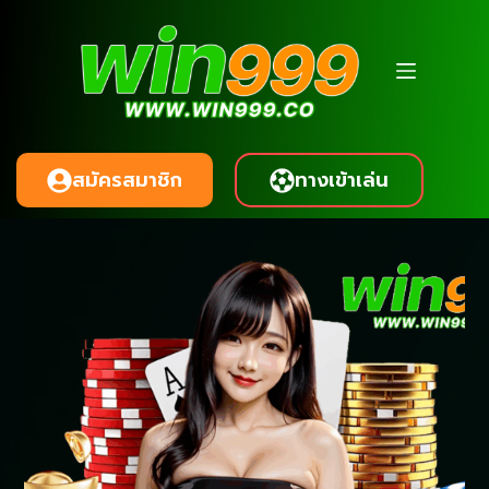
Skip
to
content
ทางเข้าเล่น
สมัครสมาชิก